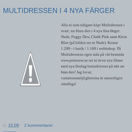
MULTIDRESSEN I 4 NYA FÄRGER
Alla ni som tidigare köpt Multidressen i
svart; nu finns den i 4 nya fina färger:
Nude, Foggy Dew, Chalk Pink samt Klein
Blue (på bilden ser ni Nude). Kostar
1.299:- i butik / 1.169 i webbshop. På
Multidressens egen sida på vår hemsida
www.printzess.se ser ni även nya filmer
med nya förslag/instruktioner på sätt att
bära den! Jag lovar;
variationsmöjligheterna är sannerligen
oändliga!
kl.
15:09
2 kommentarer: