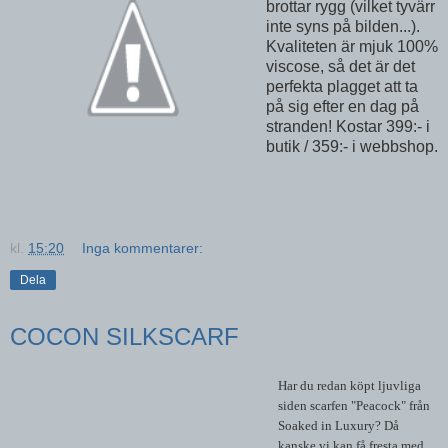
brottar rygg (vilket tyvärr
inte syns på bilden...).
Kvaliteten är mjuk 100%
viscose, så det är det
perfekta plagget att ta
på sig efter en dag på
stranden! Kostar 399:- i
butik / 359:- i webbshop.
kl.
15:20
Inga kommentarer:
Dela
COCON SILKSCARF
Har du redan köpt ljuvliga
siden scarfen "Peacock" från
Soaked in Luxury? Då
kanske vi kan få fresta med