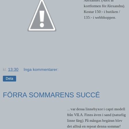
Alexander. (Alex är
kortformen för Alexandra).
Kostar 150:- i butiken /
135:- i webbhoppen.
kl.
13:30
Inga kommentarer:
Dela
FÖRRA SOMMARENS SUCCÉ
... var dessa linnebyxor i capri modell
från VILA. Finns även i sand (naturlig
linne färg). På mångas begäran blev
det alltså en repeat denna sommar!