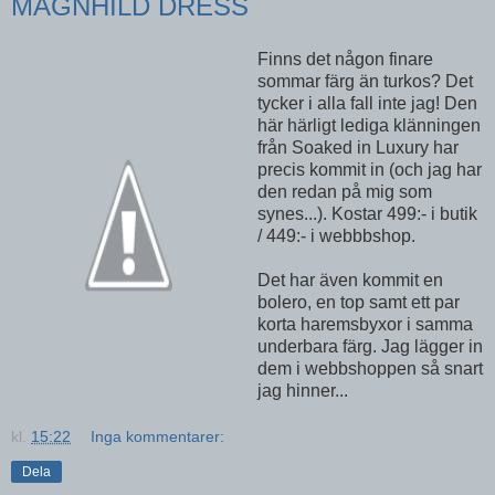
MAGNHILD DRESS
Finns det någon finare
sommar färg än turkos? Det
tycker i alla fall inte jag! Den
här härligt lediga klänningen
från Soaked in Luxury har
precis kommit in (och jag har
den redan på mig som
synes...). Kostar 499:- i butik
/ 449:- i webbbshop.
Det har även kommit en
bolero, en top samt ett par
korta haremsbyxor i samma
underbara färg. Jag lägger in
dem i webbshoppen så snart
jag hinner...
kl.
15:22
Inga kommentarer:
Dela