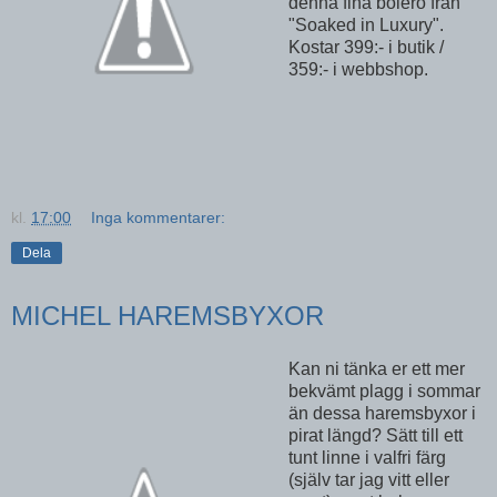
denna fina bolero från
"Soaked in Luxury".
Kostar 399:- i butik /
359:- i webbshop.
kl.
17:00
Inga kommentarer:
Dela
MICHEL HAREMSBYXOR
Kan ni tänka er ett mer
bekvämt plagg i sommar
än dessa haremsbyxor i
pirat längd? Sätt till ett
tunt linne i valfri färg
(själv tar jag vitt eller