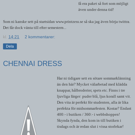
få era paket så fort som möjligt
även under denna tid!
Som ni kanske sett på startsidan www.printzess.se så ska jag även börja twittra.
Det får dock vänta till efter semestern...
kl.
14:21
2 kommentarer:
Dela
CHENNAI DRESS
Har ni tidigare sett en sötare sommarklänning
än den här? Mycket välarbetad med klädda
knappar, hålbroderier, spets etc. Finns i tre
ljuvliga färger: puder blå, ljus korall samt vit.
Den vita är perfekt för studenten, alla är lika
perfekta för midsommarfesten. Kostar? Endast
400:- i butiken / 360:- i webbshoppen!
Skynda fynda, den kom in till butiken i
tisdags och är redan slut i vissa storlekar!