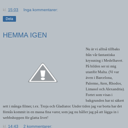
kl.
15:03
Inga kommentarer:
Dela
HEMMA IGEN
Nu är vi alltså tillbaks
från vår fantastiska
kryssning i Medelhavet.
På bilden ser ni mig
utanför Malta. (Vi var
även i Barcelona,
Palermo, Aten, Rhodos,
Limasol och Alexandria).
Fortet som visas i
bakgrunden har ni säkert
sett i många filmer, t.ex. Troja och Gladiator. Under tiden jag var borta har det
förstås kommit in en massa fina varor, som jag nu håller jag på att lägga in i
webbshoppen för glatta livet!
kl.
14:43
2 kommentarer: