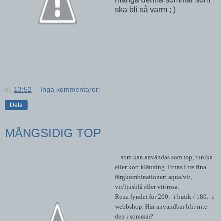
ska bli så varm ; )
kl.
13:52
Inga kommentarer:
Dela
MÅNGSIDIG TOP
... som kan användas som top, tunika
eller kort klänning. Finns i tre fina
färgkombinationer: aqua/vit,
vit/ljusblå eller vit/rosa.
Rena fyndet för 200:- i butik / 180:- i
webbshop. Hur användbar blir inte
den i sommar?