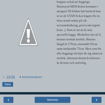
hoppas också att Jeggings
Destroyed MED fickor kommer i
morgon! På bilden här bredvid kan
ni se de UTAN fickor (tagen för en
liten stund sedan på vår
sovrumsbalkong, precis när regnet
kom...). Som ni ser är de inte
speciellt baggy. Modellen har stl S,
hennes normal storlek. Hennes
längd är 170cm, stussmått 93cm
samt midjemått 73cm. Men som för
alla Jeggings så töjer de sig nästa en
storlek, eftersom denim kvaliteten
är så tunn och stretchig.
kl.
19:56
4 kommentarer:
Dela
‹
›
Startsida