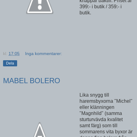
knappar baktill. Priset är
399:- i butik / 359:- i
butik.
kl.
17:05
Inga kommentarer:
Dela
MABEL BOLERO
Lika snygg till
haremsbyxorna "Michel"
eller klänningen
"Magnhild" (samma
sturturvävda kvalitet
samt färg) som till
sommarens vita byxor är