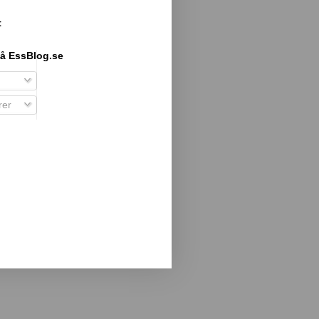
t
å EssBlog.se
er