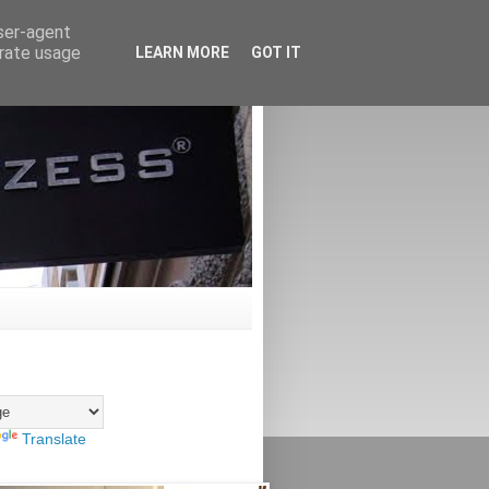
user-agent
erate usage
LEARN MORE
GOT IT
Translate