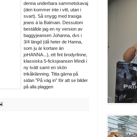
denna underbara sammetskavaj
(den kommer inte i vitt, utan i
svart). Så snygg med trasiga
jeans á la Balmain. Dessutom
beställde jag en ny version av
baggyjeansen Johanna, dvs i
3/4 längd (då heter de Hanna,
som ju är kortare än
joHANNA...), ett fint brodyrlinne,
klassiska 5-ficksjeansen Mindi i
ny tvätt samt en skön
trikåklänning. Titta gärna på
sidan ”På väg in” för att se bilder
på alla plaggen