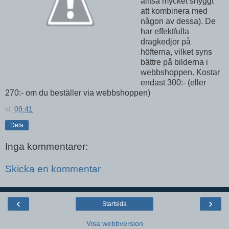
alltså mycket snyggt
att kombinera med
någon av dessa). De
har effektfulla
dragkedjor på
höfterna, vilket syns
bättre på bilderna i
webbshoppen. Kostar
endast 300:- (eller
270:- om du beställer via webbshoppen)
kl.
09:41
Dela
Inga kommentarer:
Skicka en kommentar
‹
›
Startsida
Visa webbversion