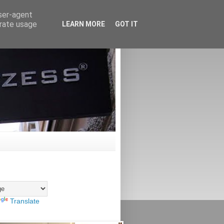
user-agent
erate usage
LEARN MORE
GOT IT
Translate