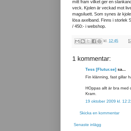
mitt fram vilket ger en slankan
veck. Kjolen är veckad mot livet
magsiluett. Som synes är kjol
lösa axelband. Finns i storlek S 
/ 450:- i webshop.
kl.
12:45
1 kommentar:
Tess [Flutur.se]
sa...
Fin klänning, fast gillar
HOppas allt är bra med d
Kram.
19 oktober 2009 kl. 12:2
Skicka en kommentar
Senaste inlägg