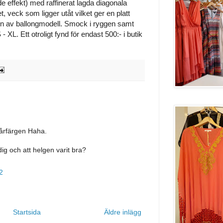
de effekt) med raffinerat lagda diagonala
, veck som ligger utåt vilket ger en platt
en av ballongmodell. Smock i ryggen samt
- XL. Ett otroligt fynd för endast 500:- i butik
 hårfärgen Haha.
ig och att helgen varit bra?
2
Startsida
Äldre inlägg