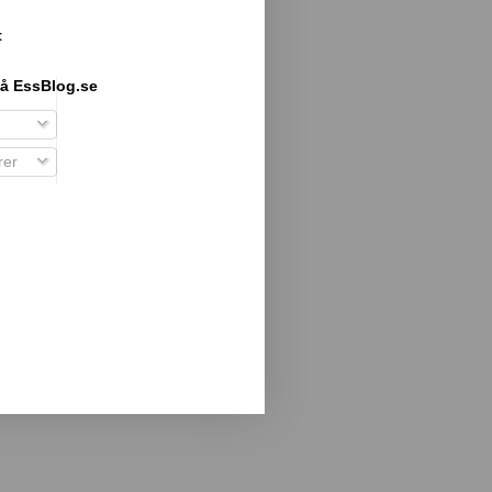
t
å EssBlog.se
er