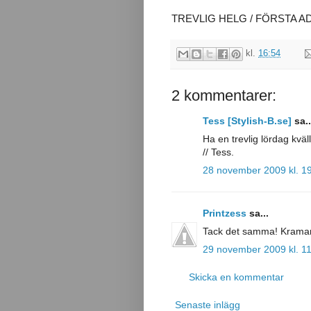
TREVLIG HELG / FÖRSTA A
kl.
16:54
2 kommentarer:
Tess [Stylish-B.se]
sa..
Ha en trevlig lördag kvä
// Tess.
28 november 2009 kl. 1
Printzess
sa...
Tack det samma! Krama
29 november 2009 kl. 1
Skicka en kommentar
Senaste inlägg