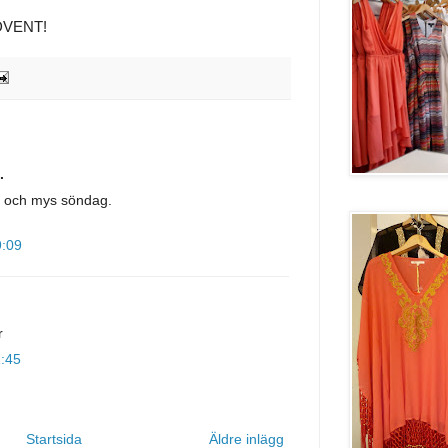
DVENT!
.
ll och mys söndag.
9:09
r
1:45
Startsida
Äldre inlägg