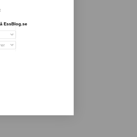
t
å EssBlog.se
er