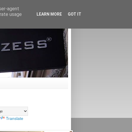
user-agent
erate usage
LEARN MORE
GOT IT
Translate