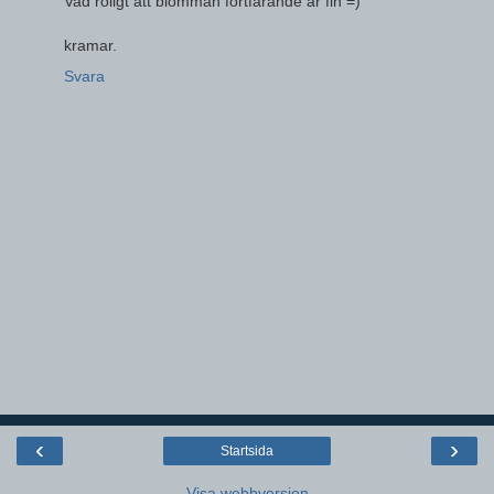
Vad roligt att blomman fortfarande är fin =)
kramar.
Svara
‹
›
Startsida
Visa webbversion