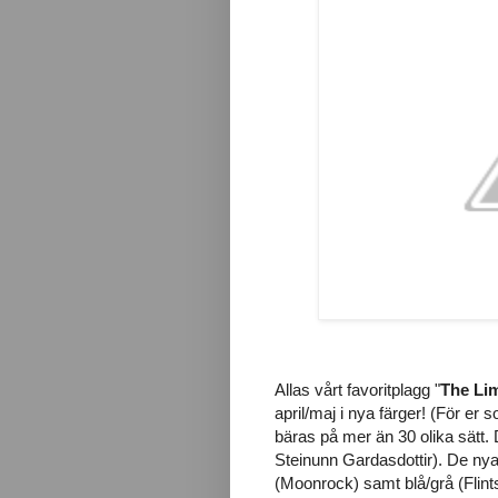
Allas vårt favoritplagg "
The Lim
april/maj i nya färger! (För er 
bäras på mer än 30 olika sätt.
Steinunn Gardasdottir). De nya
(Moonrock) samt blå/grå (Flint