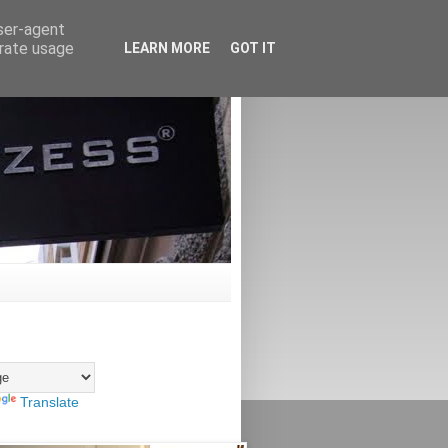
user-agent
erate usage
LEARN MORE
GOT IT
Translate