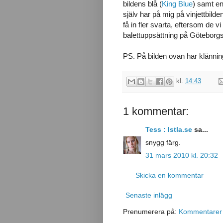
bildens blå (
King Blue
) samt en 
själv har på mig på vinjettbild
få in fler svarta, eftersom de v
balettuppsättning på Göteborg
PS. På bilden ovan har klänning
kl.
14:43
1 kommentar:
Tess : Istla.se
sa...
snygg färg.
31 mars 2010 kl. 20:32
Skicka en kommentar
Senaste inlägg
Prenumerera på:
Kommentarer t