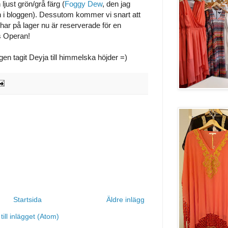
ljust grön/grå färg (
Foggy Dew
, den jag
en i bloggen). Dessutom kommer vi snart att
i har på lager nu är reserverade för en
s Operan!
en tagit Deyja till himmelska höjder =)
Startsida
Äldre inlägg
ill inlägget (Atom)