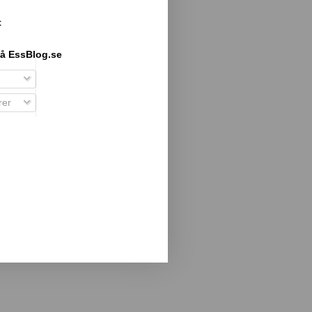
t
å EssBlog.se
er