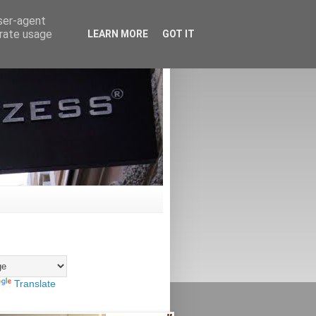
user-agent
erate usage
LEARN MORE
GOT IT
Translate