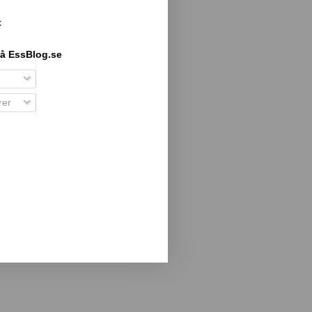
t
å EssBlog.se
er