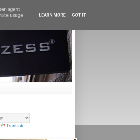
user-agent
erate usage
LEARN MORE
GOT IT
Translate