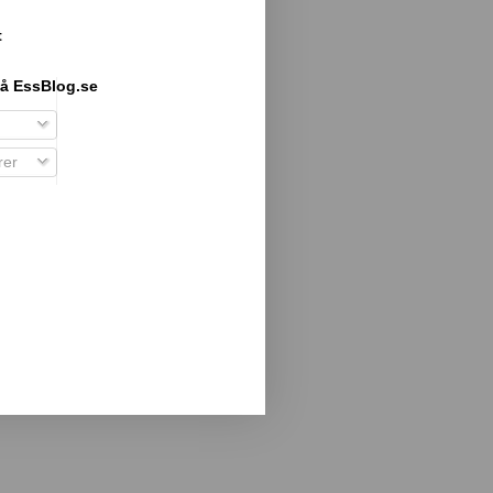
t
å EssBlog.se
er