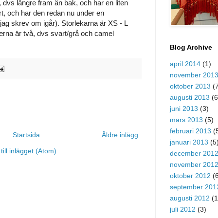
 dvs längre fram än bak, och har en liten
art, och har den redan nu under en
ag skrev om igår). Storlekarna är XS - L
rgerna är två, dvs svart/grå och camel
Blog Archive
april 2014
(1)
november 201
oktober 2013
(7
augusti 2013
(6
juni 2013
(3)
mars 2013
(5)
februari 2013
(
Startsida
Äldre inlägg
januari 2013
(5
ill inlägget (Atom)
december 201
november 201
oktober 2012
(6
september 201
augusti 2012
(1
juli 2012
(3)