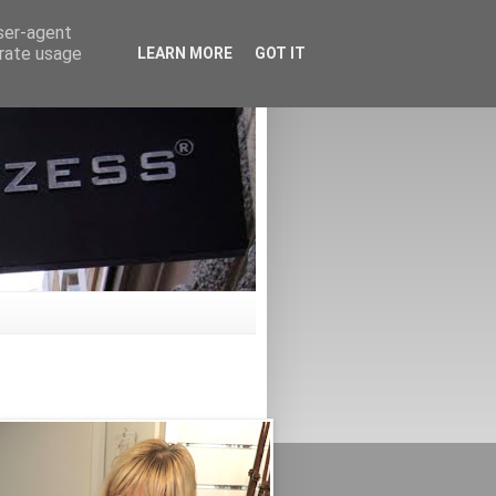
user-agent
erate usage
LEARN MORE
GOT IT