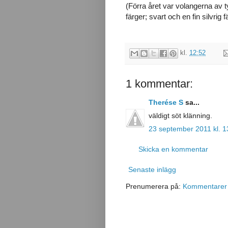
(Förra året var volangerna av tyl
färger; svart och en fin silvrig 
kl.
12:52
1 kommentar:
Therése S
sa...
väldigt söt klänning.
23 september 2011 kl. 1
Skicka en kommentar
Senaste inlägg
Prenumerera på:
Kommentarer t