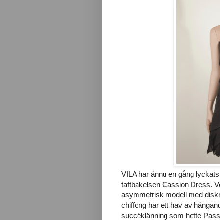
VILA har ännu en gång lyckats få 
taftbakelsen Cassion Dress. V
asymmetrisk modell med diskre
chiffong har ett hav av hängand
succéklänning som hette Passi