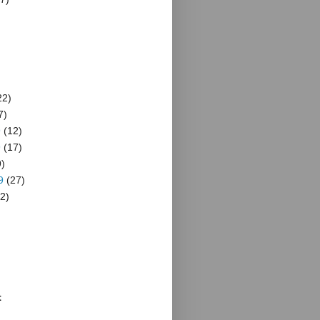
22)
7)
9
(12)
9
(17)
)
9
(27)
2)
t