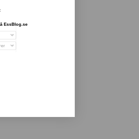
t
å EssBlog.se
er