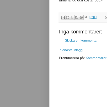
tums längd och kostar 599:-
kl.
13:00
Inga kommentarer:
Skicka en kommentar
Senaste inlägg
Prenumerera på:
Kommentarer t