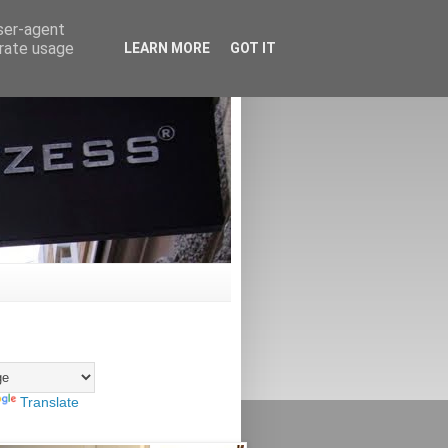
user-agent
erate usage
LEARN MORE
GOT IT
Translate