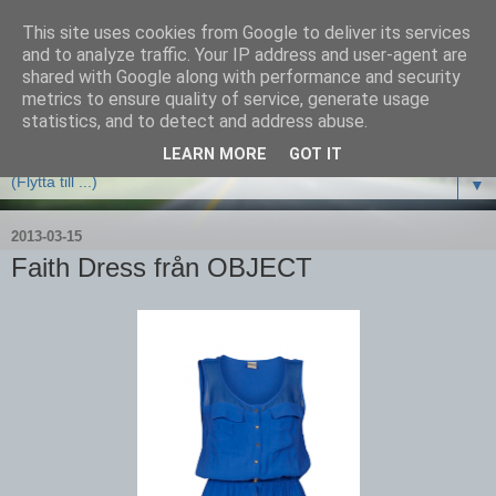
This site uses cookies from Google to deliver its services
and to analyze traffic. Your IP address and user-agent are
shared with Google along with performance and security
metrics to ensure quality of service, generate usage
statistics, and to detect and address abuse.
LEARN MORE
GOT IT
▼
2013-03-15
Faith Dress från OBJECT