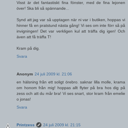
Visst är det fantastiskt fina fönster, med de fina lejonen
över! Ska bli så spännande...
Synd att jag var så upptagen när ni var i butiken, hoppas vi
hinner få en pratstund nästa gång! Vi ses om inte förr så på
invigningen! Det var verkligen kul att träffa dig igen! Och
även att få träffa T!
Kram på dig.
Svara
Anonym
24 juli 2009 kl. 21:06
en hälsning från ett soligt örebro. saknar lilla molle, krama
om honom från mig! hoppas allt flyter på bra hos dig på
zess och att du mår bra! Vi ses snart, stor kram från emelie
o jonas!
Svara
Printzess
24 juli 2009 kl. 21:15