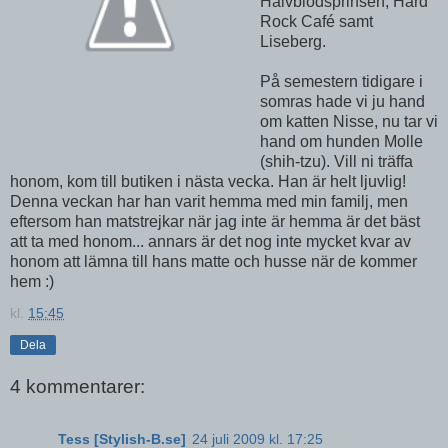
Halvblodsprinsen, Hard
Rock Café samt
Liseberg.
På semestern tidigare i
somras hade vi ju hand
om katten Nisse, nu tar vi
hand om hunden Molle
(shih-tzu). Vill ni träffa
honom, kom till butiken i nästa vecka. Han är helt ljuvlig!
Denna veckan har han varit hemma med min familj, men
eftersom han matstrejkar när jag inte är hemma är det bäst
att ta med honom... annars är det nog inte mycket kvar av
honom att lämna till hans matte och husse när de kommer
hem :)
kl.
15:45
Dela
4 kommentarer:
Tess [Stylish-B.se]
24 juli 2009 kl. 17:25